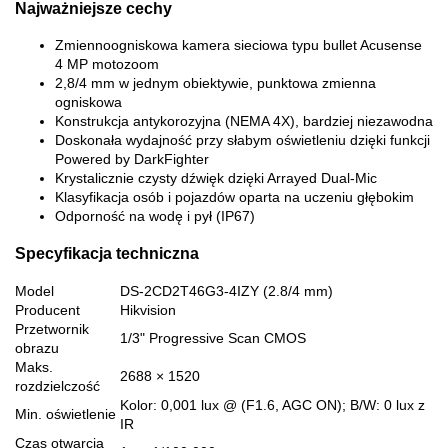
Najważniejsze cechy
Zmiennoogniskowa kamera sieciowa typu bullet Acusense
4 MP motozoom
2,8/4 mm w jednym obiektywie, punktowa zmienna
ogniskowa
Konstrukcja antykorozyjna (NEMA 4X), bardziej niezawodna
Doskonała wydajność przy słabym oświetleniu dzięki funkcji
Powered by DarkFighter
Krystalicznie czysty dźwięk dzięki Arrayed Dual-Mic
Klasyfikacja osób i pojazdów oparta na uczeniu głębokim
Odporność na wodę i pył (IP67)
Specyfikacja techniczna
Model
DS-2CD2T46G3-4IZY (2.8/4 mm)
Producent
Hikvision
Przetwornik
1/3" Progressive Scan CMOS
obrazu
Maks.
2688 × 1520
rozdzielczość
Kolor: 0,001 lux @ (F1.6, AGC ON); B/W: 0 lux z
Min. oświetlenie
IR
Czas otwarcia