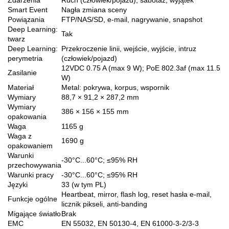
Smart Event
Nagła zmiana sceny
Powiązania
FTP/NAS/SD, e-mail, nagrywanie, snapshot
Deep Learning:
Tak
twarz
Deep Learning:
Przekroczenie linii, wejście, wyjście, intruz
perymetria
(człowiek/pojazd)
12VDC 0.75 A (max 9 W); PoE 802.3af (max 11.5
Zasilanie
W)
Materiał
Metal: pokrywa, korpus, wspornik
Wymiary
88,7 × 91,2 × 287,2 mm
Wymiary
386 × 156 × 155 mm
opakowania
Waga
1165 g
Waga z
1690 g
opakowaniem
Warunki
-30°C...60°C; ≤95% RH
przechowywania
Warunki pracy
-30°C...60°C; ≤95% RH
Języki
33 (w tym PL)
Heartbeat, mirror, flash log, reset hasła e-mail,
Funkcje ogólne
licznik pikseli, anti-banding
Migające światło
Brak
EMC
EN 55032, EN 50130-4, EN 61000-3-2/3-3