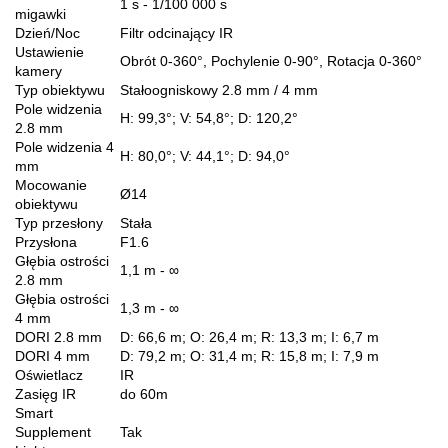
1 s - 1/100 000 s
migawki
Dzień/Noc
Filtr odcinający IR
Ustawienie
Obrót 0-360°, Pochylenie 0-90°, Rotacja 0-360°
kamery
Typ obiektywu
Stałoogniskowy 2.8 mm / 4 mm
Pole widzenia
H: 99,3°; V: 54,8°; D: 120,2°
2.8 mm
Pole widzenia 4
H: 80,0°; V: 44,1°; D: 94,0°
mm
Mocowanie
Ø14
obiektywu
Typ przesłony
Stała
Przysłona
F1.6
Głębia ostrości
1,1 m - ∞
2.8 mm
Głębia ostrości
1,3 m - ∞
4 mm
DORI 2.8 mm
D: 66,6 m; O: 26,4 m; R: 13,3 m; I: 6,7 m
DORI 4 mm
D: 79,2 m; O: 31,4 m; R: 15,8 m; I: 7,9 m
Oświetlacz
IR
Zasięg IR
do 60m
Smart
Supplement
Tak