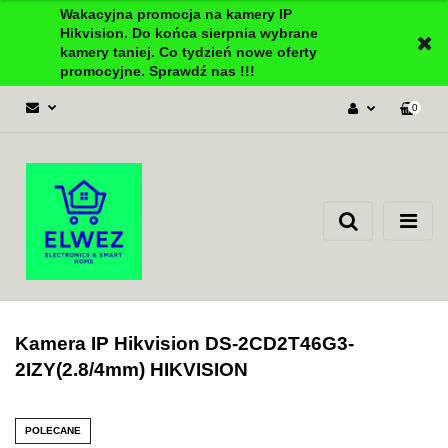
Wakacyjna promocja na kamery IP
Hikvision. Do końca sierpnia wybrane
kamery taniej. Co tydzień nowe oferty
promocyjne. Sprawdź nas !!!
0
Zaloguj się
Załóż konto
Dodaj zgłoszenie
Zgody cookies
Kamera IP Hikvision DS-2CD2T46G3-
2IZY(2.8/4mm) HIKVISION
POLECANE