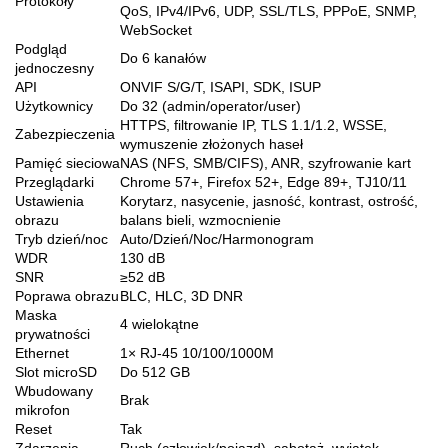
Protokoły
QoS, IPv4/IPv6, UDP, SSL/TLS, PPPoE, SNMP,
WebSocket
Podgląd
Do 6 kanałów
jednoczesny
API
ONVIF S/G/T, ISAPI, SDK, ISUP
Użytkownicy
Do 32 (admin/operator/user)
HTTPS, filtrowanie IP, TLS 1.1/1.2, WSSE,
Zabezpieczenia
wymuszenie złożonych haseł
Pamięć sieciowa
NAS (NFS, SMB/CIFS), ANR, szyfrowanie kart
Przeglądarki
Chrome 57+, Firefox 52+, Edge 89+, TJ10/11
Ustawienia
Korytarz, nasycenie, jasność, kontrast, ostrość,
obrazu
balans bieli, wzmocnienie
Tryb dzień/noc
Auto/Dzień/Noc/Harmonogram
WDR
130 dB
SNR
≥52 dB
Poprawa obrazu
BLC, HLC, 3D DNR
Maska
4 wielokątne
prywatności
Ethernet
1× RJ-45 10/100/1000M
Slot microSD
Do 512 GB
Wbudowany
Brak
mikrofon
Reset
Tak
Zdarzenia
Ruch (człowiek/pojazd), sabotaż, wyjątek