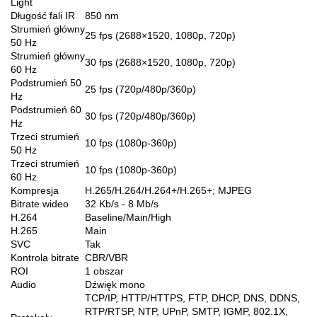
Light
Długość fali IR
850 nm
Strumień główny
25 fps (2688×1520, 1080p, 720p)
50 Hz
Strumień główny
30 fps (2688×1520, 1080p, 720p)
60 Hz
Podstrumień 50
25 fps (720p/480p/360p)
Hz
Podstrumień 60
30 fps (720p/480p/360p)
Hz
Trzeci strumień
10 fps (1080p-360p)
50 Hz
Trzeci strumień
10 fps (1080p-360p)
60 Hz
Kompresja
H.265/H.264/H.264+/H.265+; MJPEG
Bitrate wideo
32 Kb/s - 8 Mb/s
H.264
Baseline/Main/High
H.265
Main
SVC
Tak
Kontrola bitrate
CBR/VBR
ROI
1 obszar
Audio
Dźwięk mono
TCP/IP, HTTP/HTTPS, FTP, DHCP, DNS, DDNS,
RTP/RTSP, NTP, UPnP, SMTP, IGMP, 802.1X,