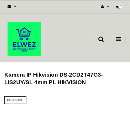
0
Zaloguj się
Załóż konto
Dodaj zgłoszenie
Zgody cookies
Kamera IP Hikvision DS-2CD2T47G3-
LIS2UY/SL 4mm PL HIKVISION
POLECANE