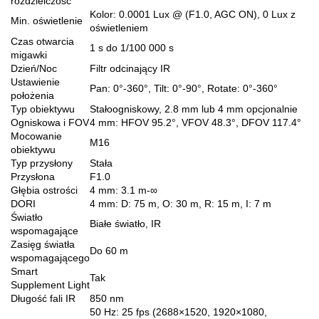
rozdzielczość
Kolor: 0.0001 Lux @ (F1.0, AGC ON), 0 Lux z
Min. oświetlenie
oświetleniem
Czas otwarcia
1 s do 1/100 000 s
migawki
Dzień/Noc
Filtr odcinający IR
Ustawienie
Pan: 0°-360°, Tilt: 0°-90°, Rotate: 0°-360°
położenia
Typ obiektywu
Stałoogniskowy, 2.8 mm lub 4 mm opcjonalnie
Ogniskowa i FOV
4 mm: HFOV 95.2°, VFOV 48.3°, DFOV 117.4°
Mocowanie
M16
obiektywu
Typ przysłony
Stała
Przysłona
F1.0
Głębia ostrości
4 mm: 3.1 m-∞
DORI
4 mm: D: 75 m, O: 30 m, R: 15 m, I: 7 m
Światło
Białe światło, IR
wspomagające
Zasięg światła
Do 60 m
wspomagającego
Smart
Tak
Supplement Light
Długość fali IR
850 nm
50 Hz: 25 fps (2688×1520, 1920×1080,