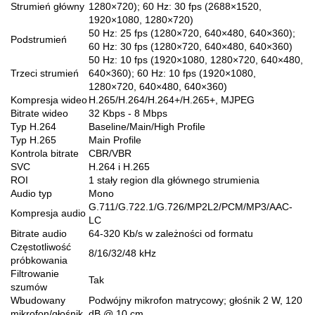
Strumień główny
1280×720); 60 Hz: 30 fps (2688×1520,
1920×1080, 1280×720)
50 Hz: 25 fps (1280×720, 640×480, 640×360);
Podstrumień
60 Hz: 30 fps (1280×720, 640×480, 640×360)
50 Hz: 10 fps (1920×1080, 1280×720, 640×480,
Trzeci strumień
640×360); 60 Hz: 10 fps (1920×1080,
1280×720, 640×480, 640×360)
Kompresja wideo
H.265/H.264/H.264+/H.265+, MJPEG
Bitrate wideo
32 Kbps - 8 Mbps
Typ H.264
Baseline/Main/High Profile
Typ H.265
Main Profile
Kontrola bitrate
CBR/VBR
SVC
H.264 i H.265
ROI
1 stały region dla głównego strumienia
Audio typ
Mono
G.711/G.722.1/G.726/MP2L2/PCM/MP3/AAC-
Kompresja audio
LC
Bitrate audio
64-320 Kb/s w zależności od formatu
Częstotliwość
8/16/32/48 kHz
próbkowania
Filtrowanie
Tak
szumów
Wbudowany
Podwójny mikrofon matrycowy; głośnik 2 W, 120
mikrofon/głośnik
dB @ 10 cm