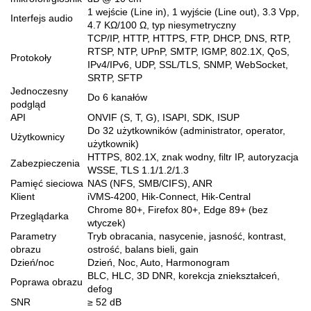
1 wejście (Line in), 1 wyjście (Line out), 3.3 Vpp,
Interfejs audio
4.7 KΩ/100 Ω, typ niesymetryczny
TCP/IP, HTTP, HTTPS, FTP, DHCP, DNS, RTP,
RTSP, NTP, UPnP, SMTP, IGMP, 802.1X, QoS,
Protokoły
IPv4/IPv6, UDP, SSL/TLS, SNMP, WebSocket,
SRTP, SFTP
Jednoczesny
Do 6 kanałów
podgląd
API
ONVIF (S, T, G), ISAPI, SDK, ISUP
Do 32 użytkowników (administrator, operator,
Użytkownicy
użytkownik)
HTTPS, 802.1X, znak wodny, filtr IP, autoryzacja
Zabezpieczenia
WSSE, TLS 1.1/1.2/1.3
Pamięć sieciowa
NAS (NFS, SMB/CIFS), ANR
Klient
iVMS-4200, Hik-Connect, Hik-Central
Chrome 80+, Firefox 80+, Edge 89+ (bez
Przeglądarka
wtyczek)
Parametry
Tryb obracania, nasycenie, jasność, kontrast,
obrazu
ostrość, balans bieli, gain
Dzień/noc
Dzień, Noc, Auto, Harmonogram
BLC, HLC, 3D DNR, korekcja zniekształceń,
Poprawa obrazu
defog
SNR
≥ 52 dB