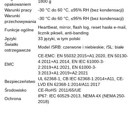
1800 g
opakowaniem
Warunki pracy
-30 °C do 60 °C, ≤95% RH (bez kondensacji)
Warunki
-30 °C do 60 °C, ≤95% RH (bez kondensacji)
przechowywania
Heartbeat, mirror, flash log, reset hasła e-mail,
Funkcje ogólne
licznik pikseli, anti-banding
Języki
33 języki, w tym polski
Światło
Model /SRB: czerwone i niebieskie; /SL: białe
ostrzegawcze
CE-EMC: EN 55032:2015+A1:2020, EN 50130-
4:2011+A1:2014, EN IEC 61000-3-
EMC
2:2019+A1:2021, EN 61000-3-
3:2013+A1:2019+A2:2021
UL 62368-1, CB IEC 62368-1:2014+A11, CE-
Bezpieczeństwo
LVD EN 62368-1:2014/A11:2017
Środowisko
CE-RoHS: 2011/65/UE
IP67: IEC 60529-2013, NEMA 4X (NEMA 250-
Ochrona
2018)
70MAI