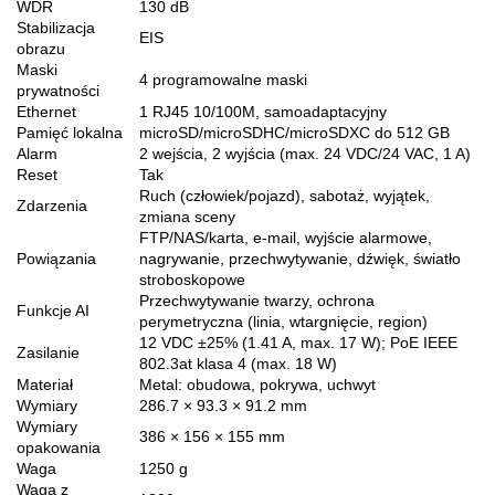
WDR
130 dB
Stabilizacja
EIS
obrazu
Maski
4 programowalne maski
prywatności
Ethernet
1 RJ45 10/100M, samoadaptacyjny
Pamięć lokalna
microSD/microSDHC/microSDXC do 512 GB
Alarm
2 wejścia, 2 wyjścia (max. 24 VDC/24 VAC, 1 A)
Reset
Tak
Ruch (człowiek/pojazd), sabotaż, wyjątek,
Zdarzenia
zmiana sceny
FTP/NAS/karta, e-mail, wyjście alarmowe,
Powiązania
nagrywanie, przechwytywanie, dźwięk, światło
stroboskopowe
Przechwytywanie twarzy, ochrona
Funkcje AI
perymetryczna (linia, wtargnięcie, region)
12 VDC ±25% (1.41 A, max. 17 W); PoE IEEE
Zasilanie
802.3at klasa 4 (max. 18 W)
Materiał
Metal: obudowa, pokrywa, uchwyt
Wymiary
286.7 × 93.3 × 91.2 mm
Wymiary
386 × 156 × 155 mm
opakowania
Waga
1250 g
Waga z