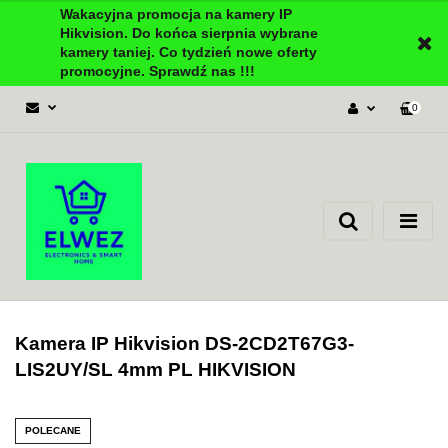
Wakacyjna promocja na kamery IP
Hikvision. Do końca sierpnia wybrane
kamery taniej. Co tydzień nowe oferty
promocyjne. Sprawdź nas !!!
0
Zaloguj się
Załóż konto
Dodaj zgłoszenie
Zgody cookies
Kamera IP Hikvision DS-2CD2T67G3-
LIS2UY/SL 4mm PL HIKVISION
POLECANE