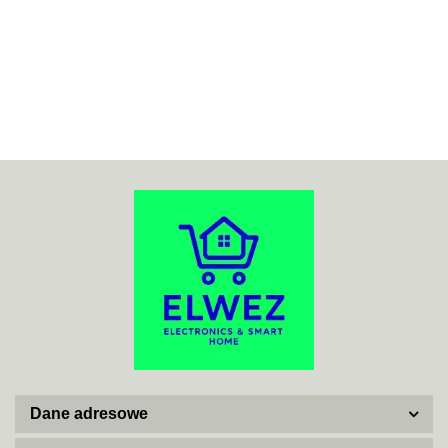
70MAI
ACO
ADATA
Dane adresowe
AISKO