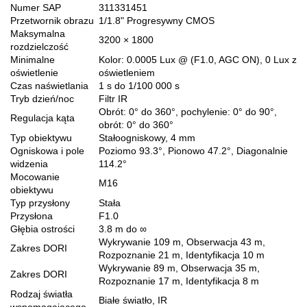
Numer SAP
311331451
Przetwornik obrazu
1/1.8" Progresywny CMOS
Maksymalna
3200 × 1800
rozdzielczość
Minimalne
Kolor: 0.0005 Lux @ (F1.0, AGC ON), 0 Lux z
oświetlenie
oświetleniem
Czas naświetlania
1 s do 1/100 000 s
Tryb dzień/noc
Filtr IR
Obrót: 0° do 360°, pochylenie: 0° do 90°,
Regulacja kąta
obrót: 0° do 360°
Typ obiektywu
Stałoogniskowy, 4 mm
Ogniskowa i pole
Poziomo 93.3°, Pionowo 47.2°, Diagonalnie
widzenia
114.2°
Mocowanie
M16
obiektywu
Typ przysłony
Stała
Przysłona
F1.0
Głębia ostrości
3.8 m do ∞
Wykrywanie 109 m, Obserwacja 43 m,
Zakres DORI
Rozpoznanie 21 m, Identyfikacja 10 m
Wykrywanie 89 m, Obserwacja 35 m,
Zakres DORI
Rozpoznanie 17 m, Identyfikacja 8 m
Rodzaj światła
Białe światło, IR