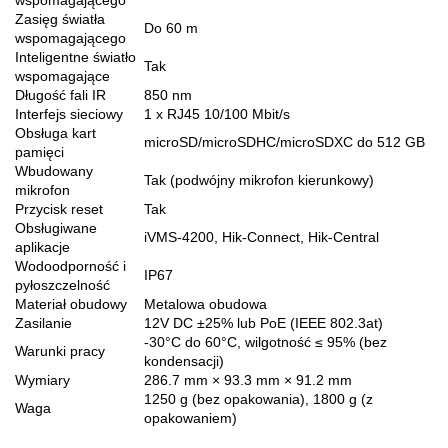
wspomagającego
Zasięg światła
Do 60 m
wspomagającego
Inteligentne światło
Tak
wspomagające
Długość fali IR
850 nm
Interfejs sieciowy
1 x RJ45 10/100 Mbit/s
Obsługa kart
microSD/microSDHC/microSDXC do 512 GB
pamięci
Wbudowany
Tak (podwójny mikrofon kierunkowy)
mikrofon
Przycisk reset
Tak
Obsługiwane
iVMS-4200, Hik-Connect, Hik-Central
aplikacje
Wodoodporność i
IP67
pyłoszczelność
Materiał obudowy
Metalowa obudowa
Zasilanie
12V DC ±25% lub PoE (IEEE 802.3at)
-30°C do 60°C, wilgotność ≤ 95% (bez
Warunki pracy
kondensacji)
Wymiary
286.7 mm × 93.3 mm × 91.2 mm
1250 g (bez opakowania), 1800 g (z
Waga
opakowaniem)