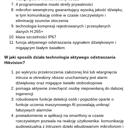
4 programowalne maski strefy prywatności
mikrofon wewnętrzny gwarantujący wysoką jakość dźwięku,
w tym komunikację online w czasie rzeczywistym i
eliminację szumów otoczenia
technologia kompresji rejestrowanych i przesyłanych
danych H.265+
klasa szczelności IP67
funcja aktywnego odstraszania sygnałem dźwiękowym i
migającym białym światłem
W jaki sposób działa technologia aktywego odstraszania
Hikvision?
po wykryciu przekroczenia założonej linii lub wtargnięcia
intruza w okresłony obszar uruchamiany jest alarm
dźwiękowy oraz migające światło stoboskopowe
pomaga aktywnie zniechęcić osobę niepowołaną do dalszej
ingerencji
robudowane funkcje detekcji osób i pojazdów oparte o
funkcje uczenia maszynowego AI pozwalają uniknąć
fałszywych alarmów
powiadomienie w aplikacji na smartfony w czasie
rzeczywistym pozwala na reakcję użytkownika: komunikację
audiowizualną z intruzem dzięki wbudowanym mikrofonom i