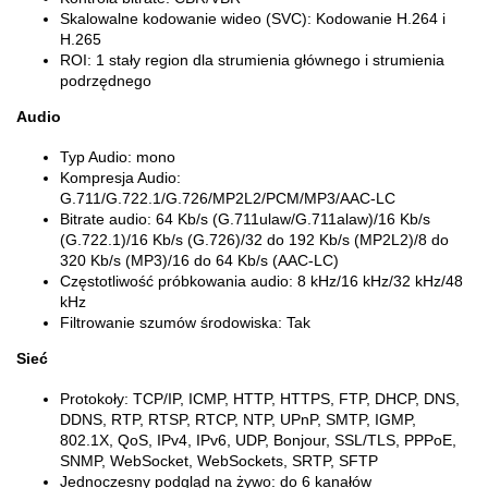
Skalowalne kodowanie wideo (SVC):
Kodowanie H.264 i
H.265
ROI:
1 stały region dla strumienia głównego i strumienia
podrzędnego
Audio
Typ Audio:
mono
Kompresja Audio:
G.711/G.722.1/G.726/MP2L2/PCM/MP3/AAC-LC
Bitrate audio:
64 Kb/s (G.711ulaw/G.711alaw)/16 Kb/s
(G.722.1)/16 Kb/s (G.726)/32 do 192 Kb/s (MP2L2)/8 do
320 Kb/s (MP3)/16 do 64 Kb/s (AAC-LC)
Częstotliwość próbkowania audio:
8 kHz/16 kHz/32 kHz/48
kHz
Filtrowanie szumów środowiska:
Tak
Sieć
Protokoły:
TCP/IP, ICMP, HTTP, HTTPS, FTP, DHCP, DNS,
DDNS, RTP, RTSP, RTCP, NTP, UPnP, SMTP, IGMP,
802.1X, QoS, IPv4, IPv6, UDP, Bonjour, SSL/TLS, PPPoE,
SNMP, WebSocket, WebSockets, SRTP, SFTP
Jednoczesny podgląd na żywo: d
o 6 kanałów