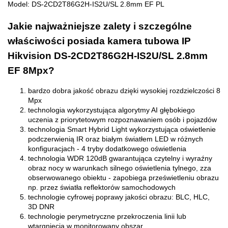
Model: DS-2CD2T86G2H-IS2U/SL 2.8mm EF PL
Jakie najważniejsze zalety i szczególne
właściwości posiada kamera tubowa IP
Hikvision DS-2CD2T86G2H-IS2U/SL 2.8mm
EF 8Mpx?
bardzo dobra jakość obrazu dzięki wysokiej rozdzielczości 8
Mpx
technologia wykorzystująca algorytmy AI głębokiego
uczenia z priorytetowym rozpoznawaniem osób i pojazdów
technologia Smart Hybrid Light wykorzystująca oświetlenie
podczerwienią IR oraz białym światłem LED w różnych
konfiguracjach - 4 tryby dodatkowego oświetlenia
technologia WDR 120dB gwarantująca czytelny i wyraźny
obraz nocy w warunkach silnego oświetlenia tylnego, zza
obserwowanego obiektu - zapobiega prześwietleniu obrazu
np. przez światła reflektorów samochodowych
technologie cyfrowej poprawy jakości obrazu: BLC, HLC,
3D DNR
technologie perymetryczne przekroczenia linii lub
wtargnięcia w monitorowany obszar