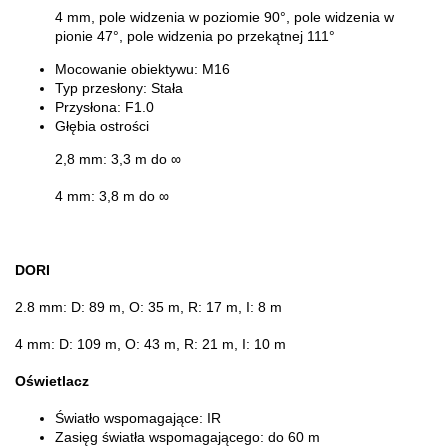
4 mm, pole widzenia w poziomie 90°, pole widzenia w
pionie 47°, pole widzenia po przekątnej 111°
Mocowanie obiektywu:
M16
Typ przesłony:
Stała
Przysłona:
F1.0
Głębia ostrości
2,8 mm: 3,3 m do ∞
4 mm: 3,8 m do ∞
DORI
2.8 mm: D: 89 m, O: 35 m, R: 17 m, I: 8 m
4 mm: D: 109 m, O: 43 m, R: 21 m, I: 10 m
Oświetlacz
Światło wspomagające:
IR
Zasięg światła wspomagającego: d
o 60 m