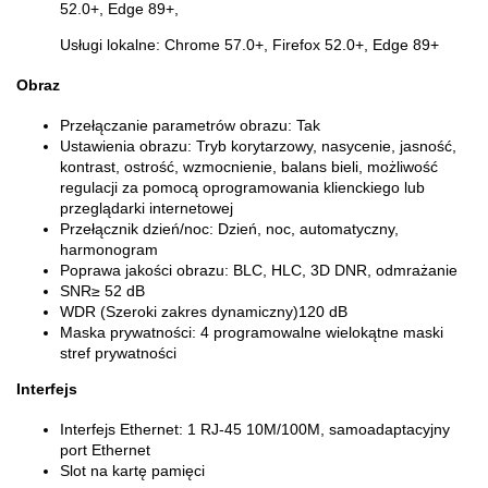
52.0+, Edge 89+,
Usługi lokalne: Chrome 57.0+, Firefox 52.0+, Edge 89+
Obraz
Przełączanie parametrów obrazu:
Tak
Ustawienia obrazu:
Tryb korytarzowy, nasycenie, jasność,
kontrast, ostrość, wzmocnienie, balans bieli, możliwość
regulacji za pomocą oprogramowania klienckiego lub
przeglądarki internetowej
Przełącznik dzień/noc:
Dzień, noc, automatyczny,
harmonogram
Poprawa jakości obrazu:
BLC, HLC, 3D DNR, odmrażanie
SNR
≥ 52 dB
WDR (Szeroki zakres dynamiczny)
120 dB
Maska prywatności:
4 programowalne wielokątne maski
stref prywatności
Interfejs
Interfejs Ethernet:
1 RJ-45 10M/100M, samoadaptacyjny
port Ethernet
Slot na kartę pamięci