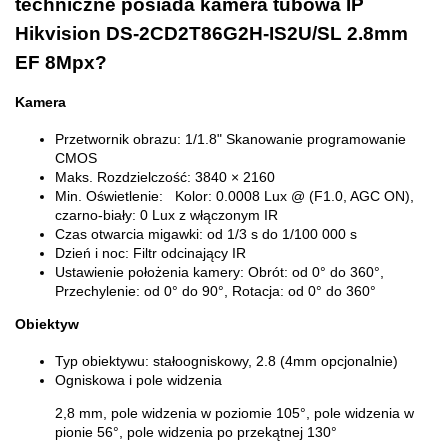
techniczne posiada kamera tubowa IP
Hikvision DS-2CD2T86G2H-IS2U/SL 2.8mm
EF 8Mpx?
Kamera
Przetwornik obrazu:
1/1.8" Skanowanie programowanie
CMOS
Maks. Rozdzielczość:
3840 × 2160
Min. Oświetlenie:
Kolor: 0.0008 Lux @ (F1.0, AGC ON),
czarno-biały: 0 Lux z włączonym IR
Czas otwarcia migawki:
od 1/3 s do 1/100 000 s
Dzień i noc:
Filtr odcinający IR
Ustawienie położenia kamery:
Obrót: od 0° do 360°,
Przechylenie: od 0° do 90°, Rotacja: od 0° do 360°
Obiektyw
Typ obiektywu:
stałoogniskowy, 2.8 (4mm opcjonalnie)
Ogniskowa i pole widzenia
2,8 mm, pole widzenia w poziomie 105°, pole widzenia w
pionie 56°, pole widzenia po przekątnej 130°