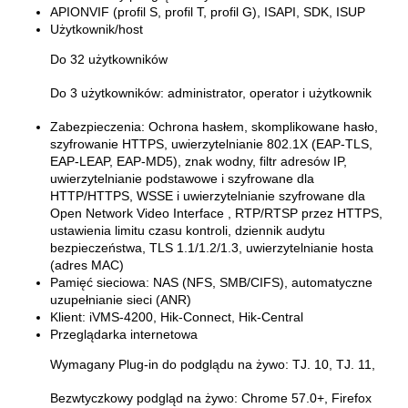
API
ONVIF (profil S, profil T, profil G), ISAPI, SDK, ISUP
Użytkownik/host
Do 32 użytkowników
Do 3 użytkowników: administrator, operator i użytkownik
Zabezpieczenia:
Ochrona hasłem, skomplikowane hasło,
szyfrowanie HTTPS, uwierzytelnianie 802.1X (EAP-TLS,
EAP-LEAP, EAP-MD5), znak wodny, filtr adresów IP,
uwierzytelnianie podstawowe i szyfrowane dla
HTTP/HTTPS, WSSE i uwierzytelnianie szyfrowane dla
Open Network Video Interface , RTP/RTSP przez HTTPS,
ustawienia limitu czasu kontroli, dziennik audytu
bezpieczeństwa, TLS 1.1/1.2/1.3, uwierzytelnianie hosta
(adres MAC)
Pamięć sieciowa:
NAS (NFS, SMB/CIFS), automatyczne
uzupełnianie sieci (ANR)
Klient:
iVMS-4200, Hik-Connect, Hik-Central
Przeglądarka internetowa
Wymagany Plug-in do podglądu na żywo: TJ. 10, TJ. 11,
Bezwtyczkowy podgląd na żywo: Chrome 57.0+, Firefox