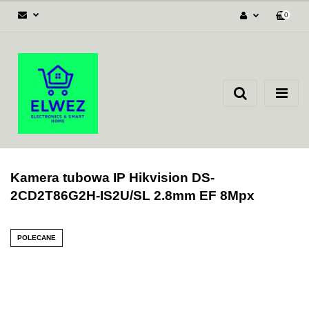
0
Zaloguj się
Załóż konto
Dodaj zgłoszenie
Zgody cookies
Kamera tubowa IP Hikvision DS-
2CD2T86G2H-IS2U/SL 2.8mm EF 8Mpx
POLECANE