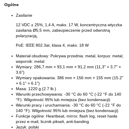
Ogólne
Zasilanie
12 VDC ± 25%, 1,4 A, maks. 17 W, koncentryczna wtyczka
zasilania Ø5,5 mm, zabezpieczenie przed odwrotną
polaryzacją,
PoE: IEEE 802.3at, klasa 4, maks. 18 W
Materiał obudowy:
Pokrywa przednia: metal, korpus: metal,
wspornik: metal
Wymiary:
286,7 mm × 93,1 mm × 91,2 mm (11,3" × 3,7" ×
3,6")
Wymiary opakowania:
386 mm × 156 mm × 155 mm (15.2"
× 6.1" × 6.1")
Masa: 1220 g (2.7 lb.)
Warunki przechowywania:
-30 °C do 60 °C (-22 °F do 140
°F). Wilgotność 95% lub mniejsza (bez kondensacji)
Warunki pracy i uruchamiania:
-30 °C do 60 °C (-22 °F do
140 °F). Wilgotność 95% lub mniejsza (bez kondensacji)
Funkcje ogólne:
Heartbeat, mirror, flash log, reset hasła
przez e-mail, licznik pikseli, anti-banding
Język: p
olski