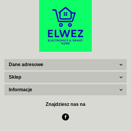
ADATA
Dane adresowe
AISKO
Sklep
Informacje
AJAX SYSTEMS
Znajdziesz nas na