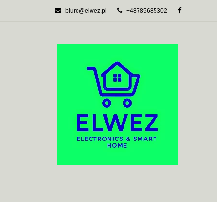
biuro@elwez.pl
+48785685302
AUTOMATYKA BU
SYSTEMY ALARM
AUTOMATYKA BUDYNKOWA