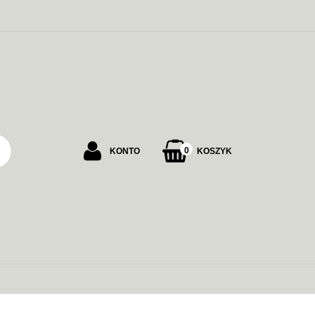
PU
0
KONTO
KOSZYK
Zaloguj się
Załóż konto
Dodaj zgłoszenie
Zgody cookies
ALARMOWE
ZASILANIE