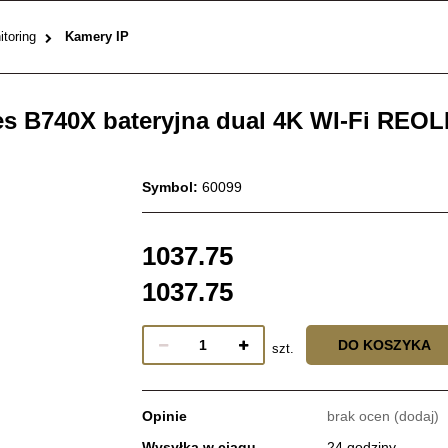
toring
Kamery IP
es B740X bateryjna dual 4K WI-Fi REO
Symbol:
60099
1037.75
1037.75
DO KOSZYKA
szt.
Opinie
brak ocen
(dodaj)
Wysyłka w ciągu
24 godziny