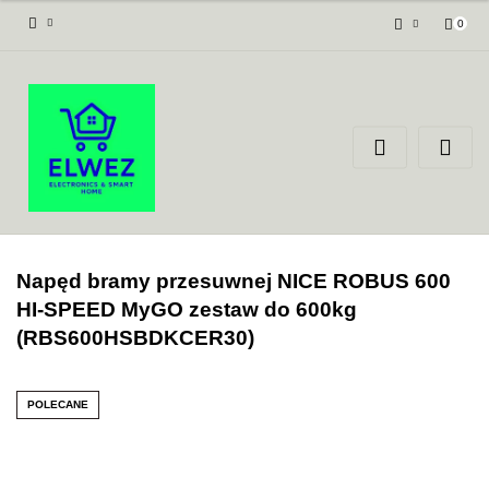
0
Zaloguj się
Załóż konto
Dodaj zgłoszenie
Zgody cookies
Napęd bramy przesuwnej NICE ROBUS 600
HI-SPEED MyGO zestaw do 600kg
(RBS600HSBDKCER30)
POLECANE