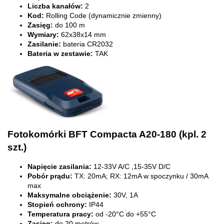
Liczba kanałów:
2
Kod:
Rolling Code (dynamicznie zmienny)
Zasięg:
do 100 m
Wymiary:
62x38x14 mm
Zasilanie:
bateria CR2032
Bateria w zestawie:
TAK
Fotokomórki BFT Compacta A20-180 (kpl. 2
szt.)
Napięcie zasilania:
12-33V A/C ,15-35V D/C
Pobór prądu:
TX: 20mA; RX: 12mA w spoczynku / 30mA
max
Maksymalne obciążenie:
30V, 1A
Stopień ochrony:
IP44
Temperatura pracy:
od -20°C do +55°C
Zasięg:
do 20 metrów