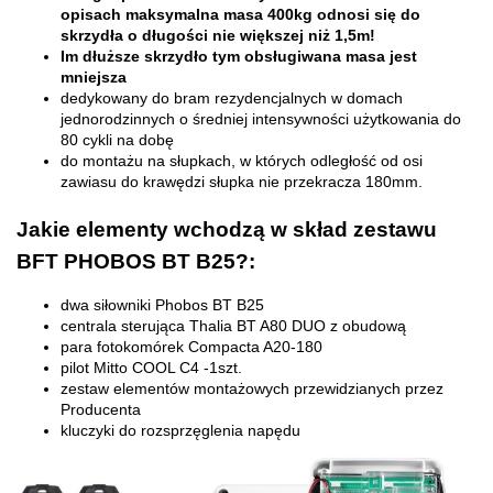
opisach maksymalna masa 400kg odnosi się do
skrzydła o długości nie większej niż 1,5m!
Im dłuższe skrzydło tym obsługiwana masa jest
mniejsza
dedykowany do bram rezydencjalnych w domach
jednorodzinnych o średniej intensywności użytkowania do
80 cykli na dobę
do montażu na słupkach, w których odległość od osi
zawiasu do krawędzi słupka nie przekracza 180mm.
Jakie elementy wchodzą w skład zestawu
BFT PHOBOS BT B25?:
dwa siłowniki Phobos BT B25
centrala sterująca Thalia BT A80 DUO z obudową
para fotokomórek Compacta A20-180
pilot Mitto COOL C4 -1szt.
zestaw elementów montażowych przewidzianych przez
Producenta
kluczyki do rozsprzęglenia napędu