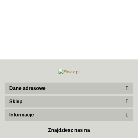
70MAI
ACO
Dane adresowe
Sklep
ADATA
Informacje
Znajdziesz nas na