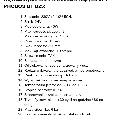
PHOBOS BT B25:
Zasilanie: 230V +/- 10% 50Hz
Silnik: 24V
Moc pobierana: 40W
Max. długość skrzydła: 3 m
Max. ciężar skrzydła: 400 kg
Czas otwarcia: 13 sek.
Skok roboczy: 360mm
Max. kąt otwarcia: 119 stopni
Spowolnienie: TAK
Blokada: mechaniczna
Odblokowanie: spersonalizowany klucz
Rodzaj wykrywania przeszkód: amperometryczne
Reakcja na przeszkodę: D-Track
Wyłączniki krańcowe: magnetyczne
Temperatura pracy: od -20 C do + 55 C
Stopień ochrony: IP X4
Smarowanie przekładni: smar stały
Tryb użytkowania: do 30 cykli na godzinę / 80 na
dobę
Masa siłownika: 6 kg
Zastosowanie do słupków: stalowych, lub