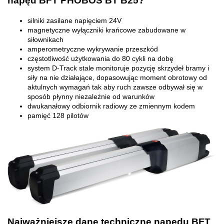
napęd BFT PHOBOS BT B25?
silniki zasilane napięciem 24V
magnetyczne wyłączniki krańcowe zabudowane w
siłownikach
amperometryczne wykrywanie przeszkód
częstotliwość użytkowania do 80 cykli na dobę
system D-Track stale monitoruje pozycję skrzydeł bramy i
siły na nie działające, dopasowując moment obrotowy od
aktulnych wymagań tak aby ruch zawsze odbywał się w
sposób płynny niezależnie od warunków
dwukanałowy odbiornik radiowy ze zmiennym kodem
pamięć 128 pilotów
Najważniejsze dane techniczne napędu BFT