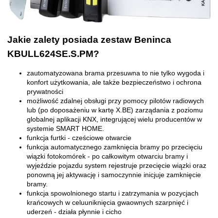
Jakie zalety posiada zestaw Beninca
KBULL624SE.S.PM?
zautomatyzowana brama przesuwna to nie tylko wygoda i
konfort użytkowania, ale także bezpieczeństwo i ochrona
prywatności
możliwość zdalnej obsługi przy pomocy pilotów radiowych
lub (po doposażeniu w kartę X.BE) zarządania z poziomu
globalnej aplikacji KNX, integrującej wielu producentów w
systemie SMART HOME.
funkcja furtki - cześciowe otwarcie
funkcja automatycznego zamknięcia bramy po przecięciu
wiązki fotokomórek - po całkowitym otwarciu bramy i
wyjeździe pojazdu system rejestruje przecięcie wiązki oraz
ponowną jej aktywację i samoczynnie inicjuje zamknięcie
bramy.
funkcja spowolnionego startu i zatrzymania w pozycjach
krańcowych w celuuniknięcia gwaownych szarpnięć i
uderzeń - działa płynnie i cicho