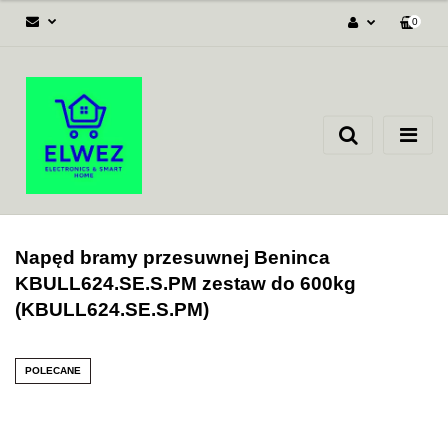
0
Zaloguj się
Załóż konto
Dodaj zgłoszenie
Zgody cookies
Napęd bramy przesuwnej Beninca
KBULL624.SE.S.PM zestaw do 600kg
(KBULL624.SE.S.PM)
POLECANE