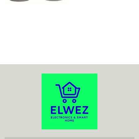
70MAI
ACO
ADATA