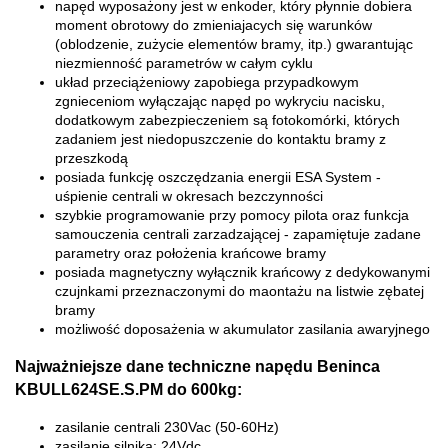
napęd wyposażony jest w enkoder, który płynnie dobiera
moment obrotowy do zmieniajacych się warunków
(oblodzenie, zużycie elementów bramy, itp.) gwarantując
niezmienność parametrów w całym cyklu
układ przeciążeniowy zapobiega przypadkowym
zgnieceniom wyłączając napęd po wykryciu nacisku,
dodatkowym zabezpieczeniem są fotokomórki, których
zadaniem jest niedopuszczenie do kontaktu bramy z
przeszkodą
posiada funkcję oszczędzania energii ESA System -
uśpienie centrali w okresach bezczynności
szybkie programowanie przy pomocy pilota oraz funkcja
samouczenia centrali zarzadzającej - zapamiętuje zadane
parametry oraz położenia krańcowe bramy
posiada magnetyczny wyłącznik krańcowy z dedykowanymi
czujnkami przeznaczonymi do maontażu na listwie zębatej
bramy
możliwość doposażenia w akumulator zasilania awaryjnego
Najważniejsze dane techniczne napędu Beninca
KBULL624SE.S.PM do 600kg:
zasilanie centrali 230Vac (50-60Hz)
zasilanie silnika: 24Vdc