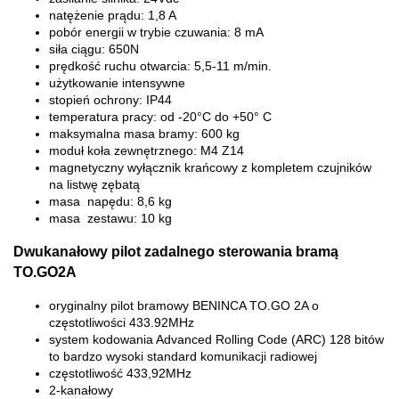
natężenie prądu: 1,8 A
pobór energii w trybie czuwania: 8 mA
siła ciągu: 650N
prędkość ruchu otwarcia: 5,5-11 m/min.
użytkowanie intensywne
stopień ochrony: IP44
temperatura pracy: od -20°C do +50° C
maksymalna masa bramy: 600 kg
moduł koła zewnętrznego: M4 Z14
magnetyczny wyłącznik krańcowy z kompletem czujników
na listwę zębatą
masa napędu: 8,6 kg
masa zestawu: 10 kg
Dwukanałowy pilot zadalnego sterowania bramą
TO.GO2A
oryginalny pilot bramowy BENINCA TO.GO 2A o
częstotliwości 433.92MHz
system kodowania Advanced Rolling Code (ARC) 128 bitów
to bardzo wysoki standard komunikacji radiowej
częstotliwość 433,92MHz
2-kanałowy