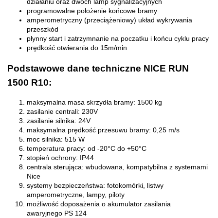
działaniu oraz dwóch lamp sygnalizacyjnych
programowalne położenie końcowe bramy
amperometryczny (przeciążeniowy) układ wykrywania
przeszkód
płynny start i zatrzymnanie na poczatku i końcu cyklu pracy
prędkość otwierania do 15m/min
Podstawowe dane techniczne NICE RUN
1500 R10:
maksymalna masa skrzydła bramy: 1500 kg
zasilanie centrali: 230V
zasilanie silnika: 24V
maksymalna prędkość przesuwu bramy: 0,25 m/s
moc silnika: 515 W
temperatura pracy: od -20°C do +50°C
stopień ochrony: IP44
centrala sterująca: wbudowana, kompatybilna z systemami
Nice
systemy bezpieczeństwa: fotokomórki, listwy
amperometryczne, lampy, piloty
możliwość doposażenia o akumulator zasilania
awaryjnego PS 124