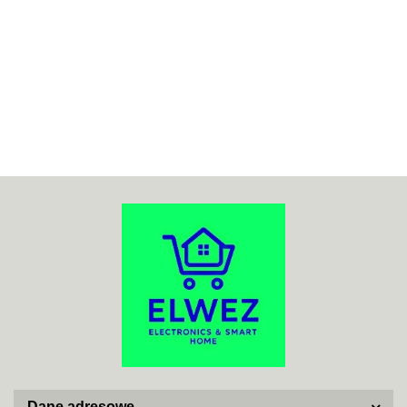
70MAI
ACO
ADATA
Dane adresowe