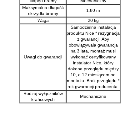
Napęd bramy
Mechaniczny
Maksymalna długość
1.80 m
skrzydła bramy
Waga
20 kg
Samodzielna instalacja
produktu Nice * rezygnacja
z gwarancji. Aby
obowiązywała gwarancja
na 3 lata, montaż musi
Uwagi do gwarancji
wykonać certyfikowany
instalator Nice, który
dokona przeglądu między
10, a 12 miesiącem od
montażu. Brak przeglądu *
rok gwarancji producenta.
Rodzaj wyłączników
Mechaniczne
krańcowych