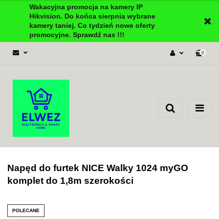
Wakacyjna promocja na kamery IP
Hikvision. Do końca sierpnia wybrane
kamery taniej. Co tydzień nowe oferty
promocyjne. Sprawdź nas !!!
0
Zaloguj się
Załóż konto
Dodaj zgłoszenie
Zgody cookies
Napęd do furtek NICE Walky 1024 myGO
komplet do 1,8m szerokości
POLECANE