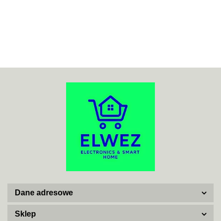
70MAI
ACO
ADATA
Dane adresowe
AISKO
Sklep