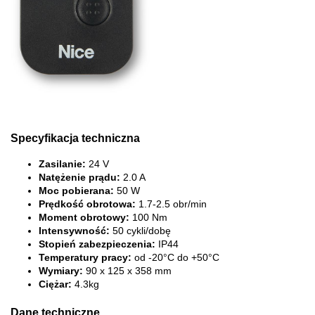
Specyfikacja techniczna
Zasilanie:
24 V
Natężenie prądu:
2.0 A
Moc pobierana:
50
W
Prędkość obrotowa:
1.7-2.5 obr/min
Moment obrotowy:
100
Nm
Intensywność:
50 cykli/dobę
Stopień zabezpieczenia:
IP44
Temperatury pracy:
od -20°C do +50°C
Wymiary:
90 x 125 x 358 mm
Ciężar:
4.3kg
Dane techniczne