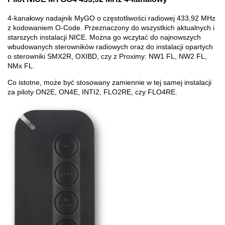
4-kanałowy nadajnik MyGO o częstotliwości radiowej 433,92 MHz
z kodowaniem O-Code. Przeznaczony do wszystkich aktualnych i
starszych instalacji NICE. Można go wczytać do najnowszych
wbudowanych sterowników radiowych oraz do instalacji opartych
o sterowniki SMX2R, OXIBD, czy z Proximy: NW1 FL, NW2 FL,
NMx FL.
Co istotne, może być stosowany zamiennie w tej samej instalacji
za piloty ON2E, ON4E, INTI2, FLO2RE, czy FLO4RE.