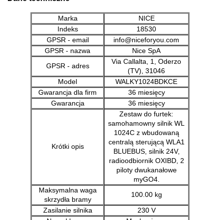
Marka
NICE
Indeks
18530
GPSR - email
info@niceforyou.com
GPSR - nazwa
Nice SpA
Via Callalta, 1, Oderzo
GPSR - adres
(TV), 31046
Model
WALKY1024BDKCE
Gwarancja dla firm
36 miesięcy
Gwarancja
36 miesięcy
Zestaw do furtek:
samohamowny silnik WL
1024C z wbudowaną
centralą sterującą WLA1
Krótki opis
BLUEBUS, silnik 24V,
radioodbiornik OXIBD, 2
piloty dwukanałowe
myGO4.
Maksymalna waga
100.00 kg
skrzydła bramy
Zasilanie silnika
230 V