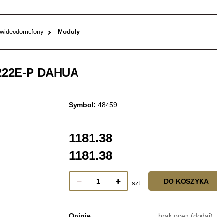
 wideodomofony
Moduły
222E-P DAHUA
Symbol:
48459
1181.38
1181.38
DO KOSZYKA
szt.
Opinie
brak ocen
(dodaj)