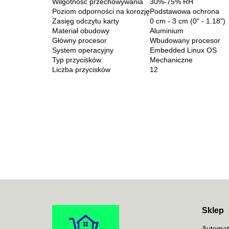
Wilgotność przechowywania
30%-75% RH
Poziom odporności na korozję
Podstawowa ochrona
Zasięg odczytu karty
0 cm - 3 cm (0" - 1.18")
Materiał obudowy
Aluminium
Główny procesor
Wbudowany procesor
System operacyjny
Embedded Linux OS
Typ przycisków
Mechaniczne
Liczba przycisków
12
Sklep
Automat