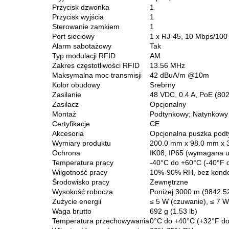
Przycisk dzwonka
1
Przycisk wyjścia
1
Sterowanie zamkiem
1
Port sieciowy
1 x RJ-45, 10 Mbps/10
Alarm sabotażowy
Tak
Typ modulacji RFID
AM
Zakres częstotliwości RFID
13.56 MHz
Maksymalna moc transmisji
42 dBuA/m @10m
Kolor obudowy
Srebrny
Zasilanie
48 VDC, 0.4 A, PoE (802
Zasilacz
Opcjonalny
Montaż
Podtynkowy; Natynkowy
Certyfikacje
CE
Akcesoria
Opcjonalna puszka pod
Wymiary produktu
200.0 mm x 98.0 mm x 35
Ochrona
IK08, IP65 (wymagana u
Temperatura pracy
-40°C do +60°C (-40°F 
Wilgotność pracy
10%-90% RH, bez konde
Środowisko pracy
Zewnętrzne
Wysokość robocza
Poniżej 3000 m (9842.52
Zużycie energii
≤ 5 W (czuwanie), ≤ 7 W
Waga brutto
692 g (1.53 lb)
Temperatura przechowywania
0°C do +40°C (+32°F d