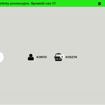
oferty promocyjne. Sprawdź nas !!!
PU
0
KONTO
KOSZYK
Zaloguj się
Załóż konto
Dodaj zgłoszenie
Zgody cookies
ALARMOWE
ZASILANIE