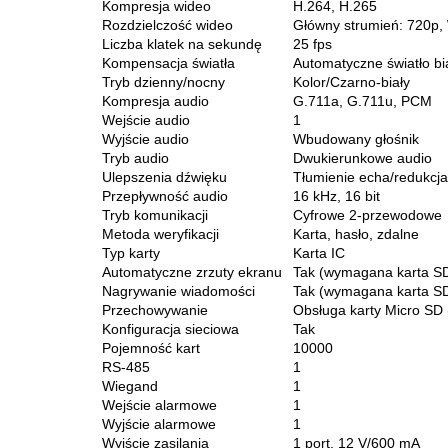
Kompresja wideo
H.264, H.265
Rozdzielczość wideo
Główny strumień: 720p
Liczba klatek na sekundę
25 fps
Kompensacja światła
Automatyczne światło bi
Tryb dzienny/nocny
Kolor/Czarno-biały
Kompresja audio
G.711a, G.711u, PCM
Wejście audio
1
Wyjście audio
Wbudowany głośnik
Tryb audio
Dwukierunkowe audio
Ulepszenia dźwięku
Tłumienie echa/redukcj
Przepływność audio
16 kHz, 16 bit
Tryb komunikacji
Cyfrowe 2-przewodowe
Metoda weryfikacji
Karta, hasło, zdalne
Typ karty
Karta IC
Automatyczne zrzuty ekranu
Tak (wymagana karta S
Nagrywanie wiadomości
Tak (wymagana karta SD
Przechowywanie
Obsługa karty Micro SD
Konfiguracja sieciowa
Tak
Pojemność kart
10000
RS-485
1
Wiegand
1
Wejście alarmowe
1
Wyjście alarmowe
1
Wyjście zasilania
1 port, 12 V/600 mA