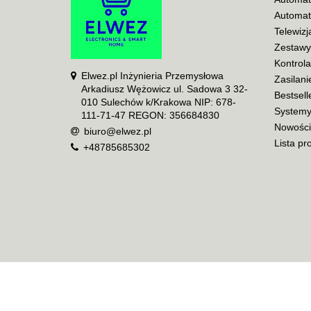
Automat
Telewiz
Zestawy
Kontrol
Elwez.pl Inżynieria Przemysłowa
Zasilani
Arkadiusz Wężowicz ul. Sadowa 3 32-
Bestsell
010 Sulechów k/Krakowa NIP: 678-
Systemy
111-71-47 REGON: 356684830
Nowości
biuro@elwez.pl
Lista pr
+48785685302