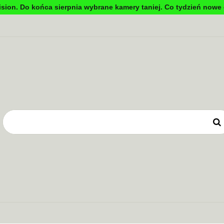
sion. Do końca sierpnia wybrane kamery taniej. Co tydzień nowe 
DYNKOWA
TV PRZEMYSŁOWA
KONTROLA DOSTĘ
OWE
ZASILANIE
TV PRZEMYSŁOWA
KONTROLA DOSTĘPU
SYSTEMY 