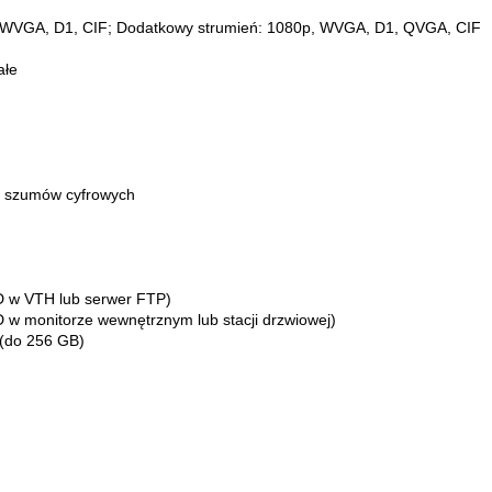
, WVGA, D1, CIF; Dodatkowy strumień: 1080p, WVGA, D1, QVGA, CIF
ałe
a szumów cyfrowych
D w VTH lub serwer FTP)
 w monitorze wewnętrznym lub stacji drzwiowej)
 (do 256 GB)