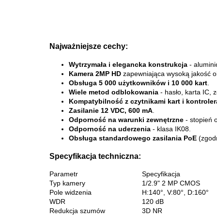
Najważniejsze cechy:
Wytrzymała i elegancka konstrukcja
- alumini
Kamera 2MP HD
zapewniająca wysoką jakość o
Obsługa 5 000 użytkowników i 10 000 kart
.
Wiele metod odblokowania
- hasło, karta IC,
Kompatybilność z czytnikami kart i kontrole
Zasilanie 12 VDC, 600 mA
.
Odporność na warunki zewnętrzne
- stopień 
Odporność na uderzenia
- klasa IK08.
Obsługa standardowego zasilania PoE
(zgodn
Specyfikacja techniczna:
Parametr
Specyfikacja
Typ kamery
1/2.9" 2 MP CMOS
Pole widzenia
H:140°, V:80°, D:160°
WDR
120 dB
Redukcja szumów
3D NR