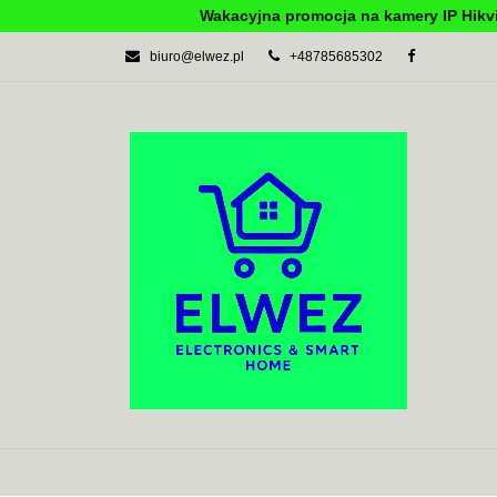
Wakacyjna promocja na kamery IP Hikvi
biuro@elwez.pl
+48785685302
AUTOMATYKA BU
SYSTEMY ALARM
AUTOMATYKA BUDYNKOWA