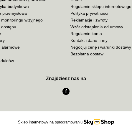
yka budynkowa
Regulamin sklepu internetowego
ja przemysłowa
Polityka prywatności
ADATA
 monitoringu wizyjnego
Reklamacje i zwroty
a dostępu
Wzór odstąpienia od umowy
e
Regulamin konta
ery
Kontakt i dane firmy
 alarmowe
Negocjuj cenę i warunki dostawy
AISKO
Bezpłatna dostaw
oduktów
Znajdziesz nas na
AJAX SYSTEMS
AKUVOX
Sklep internetowy na oprogramowaniu