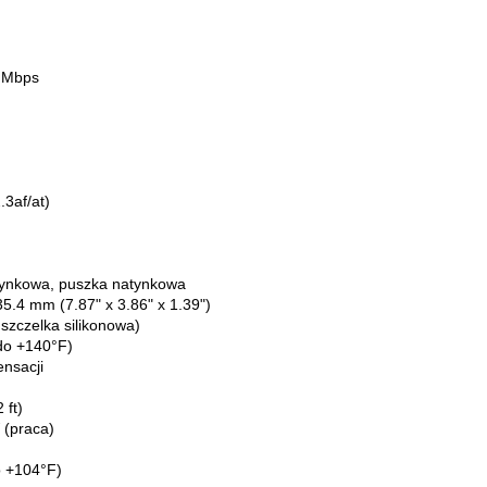
0 Mbps
.3af/at)
tynkowa, puszka natynkowa
.4 mm (7.87" x 3.86" x 1.39")
szczelka silikonowa)
do +140°F)
nsacji
 ft)
 (praca)
o +104°F)