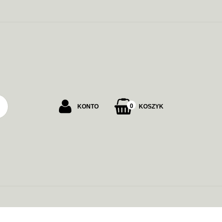
PU
0
KONTO
KOSZYK
Zaloguj się
Załóż konto
Dodaj zgłoszenie
Zgody cookies
ALARMOWE
ZASILANIE