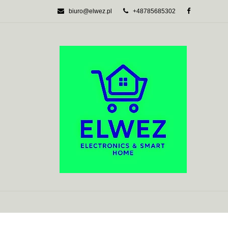
biuro@elwez.pl
+48785685302
AUTOMATYKA BU
SYSTEMY ALARM
AUTOMATYKA BUDYNKOWA