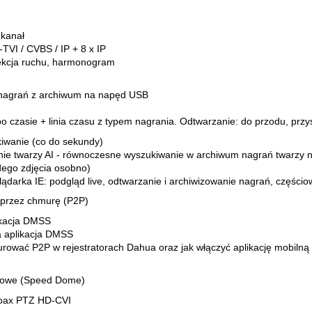
 kanał
TVI / CVBS / IP + 8 x IP
ekcja ruchu, harmonogram
b nagrań z archiwum na napęd USB
 czasie + linia czasu z typem nagrania. Odtwarzanie: do przodu, przy
wanie (co do sekundy)
anie twarzy AI - równoczesne wyszukiwanie w archiwum nagrań twarzy 
dego zdjęcia osobno)
lądarka IE: podgląd live, odtwarzanie i archiwizowanie nagrań, części
 przez chmurę (P2P)
ikacja DMSS
 aplikacja DMSS
gurować P2P w rejestratorach Dahua oraz jak włączyć aplikację mobilną
towe (Speed Dome)
coax PTZ HD-CVI