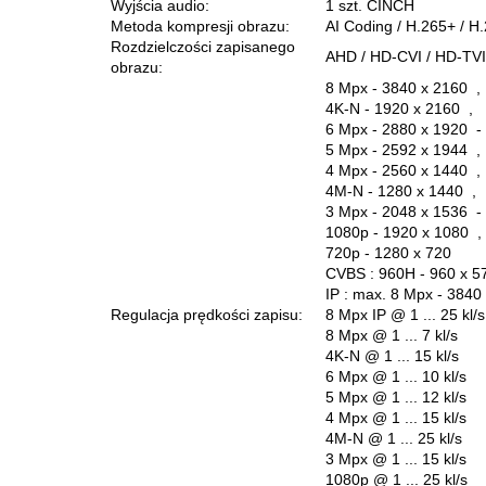
Wyjścia audio:
1 szt. CINCH
Metoda kompresji obrazu:
AI Coding / H.265+ / H
Rozdzielczości zapisanego
AHD / HD-CVI / HD-TVI
obrazu:
8 Mpx - 3840 x 2160 ,
4K-N - 1920 x 2160 ,
6 Mpx - 2880 x 1920 - 
5 Mpx - 2592 x 1944 ,
4 Mpx - 2560 x 1440 ,
4M-N - 1280 x 1440 ,
3 Mpx - 2048 x 1536 - 
1080p - 1920 x 1080 ,
720p - 1280 x 720
CVBS : 960H - 960 x 
IP : max. 8 Mpx - 3840
Regulacja prędkości zapisu:
8 Mpx IP @ 1 ... 25 kl/s
8 Mpx @ 1 ... 7 kl/s
4K-N @ 1 ... 15 kl/s
6 Mpx @ 1 ... 10 kl/s
5 Mpx @ 1 ... 12 kl/s
4 Mpx @ 1 ... 15 kl/s
4M-N @ 1 ... 25 kl/s
3 Mpx @ 1 ... 15 kl/s
1080p @ 1 ... 25 kl/s