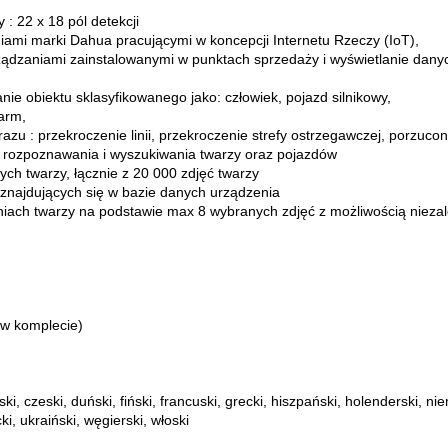
 : 22 x 18 pól detekcji
ami marki Dahua pracującymi w koncepcji Internetu Rzeczy (IoT),
ądzaniami zainstalowanymi w punktach sprzedaży i wyświetlanie dany
e obiektu sklasyfikowanego jako: człowiek, pojazd silnikowy,
arm,
razu : przekroczenie linii, przekroczenie strefy ostrzegawczej, porzucony
rozpoznawania i wyszukiwania twarzy oraz pojazdów
ch twarzy, łącznie z 20 000 zdjęć twarzy
znajdujących się w bazie danych urządzenia
iach twarzy na podstawie max 8 wybranych zdjęć z możliwością nieza
 w komplecie)
rski, czeski, duński, fiński, francuski, grecki, hiszpański, holenderski, ni
ki, ukraiński, węgierski, włoski