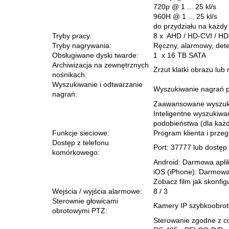
720p @ 1 ... 25 kl/s
960H @ 1 ... 25 kl/s
do przydziału na każdy
Tryby pracy:
8 x AHD / HD-CVI / HD-
Tryby nagrywania:
Ręczny, alarmowy, det
Obsługiwane dyski twarde:
1 x 16 TB SATA
Archiwizacja na zewnętrznych
Zrzut klatki obrazu lu
nośnikach:
Wyszukiwanie i odtwarzanie
Wyszukiwanie nagrań po
nagrań:
Zaawansowane wyszuki
Inteligentne wyszukiw
podobieństwa (dla każ
Funkcje sieciowe:
Program klienta i przeg
Dostęp z telefonu
Port: 37777 lub dostęp
komórkowego:
Android: Darmowa apl
iOS (iPhone): Darmowa
Zobacz film jak skonfi
Wejścia / wyjścia alarmowe:
8 / 3
Sterownie głowicami
Kamery IP szybkoobro
obrotowymi PTZ:
Sterowanie zgodne z 