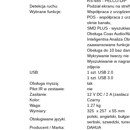
RS-485 - PELCO-D/P
Detekcja ruchu:
Podział ekranu na strefy
Wybrane funkcje:
Współpraca z urządzeni
POS - współpraca z urz
oknie kanału,
SMD PLUS - wyszukiwani
Obsługa Coax Audio/Al
Inteligentna Analiza Ob
zaawansowane funkcje 
Obsługa do 10 baz dany
Wykrywanie twarzy nie 
Wyszukiwanie w nagran
zdjęcia
USB:
1 szt. USB 2.0
1 szt. USB 3.0
Obsługa myszą:
tak
Pilot IR w zestawie:
nie
Zasilanie:
12 V DC / 2 A (zasilacz
Kolor:
Czarny
Waga:
1.27 kg
Wymiary:
325 x 257 x 55 mm
polski, angielski, bułga
Obsługiwane języki:
serbski, szwedzki, turec
Producent / Marka:
DAHUA