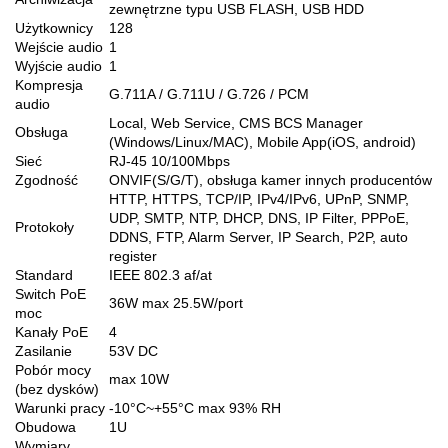
zewnętrzne typu USB FLASH, USB HDD
Użytkownicy
128
Wejście audio
1
Wyjście audio
1
Kompresja
G.711A / G.711U / G.726 / PCM
audio
Local, Web Service, CMS BCS Manager
Obsługa
(Windows/Linux/MAC), Mobile App(iOS, android)
Sieć
RJ-45 10/100Mbps
Zgodność
ONVIF(S/G/T), obsługa kamer innych producentów
HTTP, HTTPS, TCP/IP, IPv4/IPv6, UPnP, SNMP,
UDP, SMTP, NTP, DHCP, DNS, IP Filter, PPPoE,
Protokoły
DDNS, FTP, Alarm Server, IP Search, P2P, auto
register
Standard
IEEE 802.3 af/at
Switch PoE
36W max 25.5W/port
moc
Kanały PoE
4
Zasilanie
53V DC
Pobór mocy
max 10W
(bez dysków)
Warunki pracy
-10°C~+55°C max 93% RH
Obudowa
1U
Wymiary