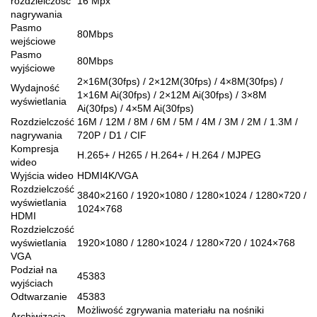
rozdzielczość
16 Mpx
nagrywania
Pasmo
80Mbps
wejściowe
Pasmo
80Mbps
wyjściowe
2×16M(30fps) / 2×12M(30fps) / 4×8M(30fps) /
Wydajność
1×16M Ai(30fps) / 2×12M Ai(30fps) / 3×8M
wyświetlania
Ai(30fps) / 4×5M Ai(30fps)
Rozdzielczość
16M / 12M / 8M / 6M / 5M / 4M / 3M / 2M / 1.3M /
nagrywania
720P / D1 / CIF
Kompresja
H.265+ / H265 / H.264+ / H.264 / MJPEG
wideo
Wyjścia wideo
HDMI4K/VGA
Rozdzielczość
3840×2160 / 1920×1080 / 1280×1024 / 1280×720 /
wyświetlania
1024×768
HDMI
Rozdzielczość
wyświetlania
1920×1080 / 1280×1024 / 1280×720 / 1024×768
VGA
Podział na
45383
wyjściach
Odtwarzanie
45383
Możliwość zgrywania materiału na nośniki
Archiwizacja