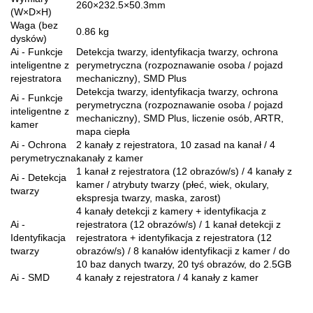
260×232.5×50.3mm
(W×D×H)
Waga (bez
0.86 kg
dysków)
Ai - Funkcje
Detekcja twarzy, identyfikacja twarzy, ochrona
inteligentne z
perymetryczna (rozpoznawanie osoba / pojazd
rejestratora
mechaniczny), SMD Plus
Detekcja twarzy, identyfikacja twarzy, ochrona
Ai - Funkcje
perymetryczna (rozpoznawanie osoba / pojazd
inteligentne z
mechaniczny), SMD Plus, liczenie osób, ARTR,
kamer
mapa ciepła
Ai - Ochrona
2 kanały z rejestratora, 10 zasad na kanał / 4
perymetryczna
kanały z kamer
1 kanał z rejestratora (12 obrazów/s) / 4 kanały z
Ai - Detekcja
kamer / atrybuty twarzy (płeć, wiek, okulary,
twarzy
ekspresja twarzy, maska, zarost)
4 kanały detekcji z kamery + identyfikacja z
Ai -
rejestratora (12 obrazów/s) / 1 kanał detekcji z
Identyfikacja
rejestratora + identyfikacja z rejestratora (12
twarzy
obrazów/s) / 8 kanałów identyfikacji z kamer / do
10 baz danych twarzy, 20 tyś obrazów, do 2.5GB
Ai - SMD
4 kanały z rejestratora / 4 kanały z kamer