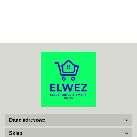
70MAI
ACO
ADATA
Dane adresowe
AISKO
Sklep