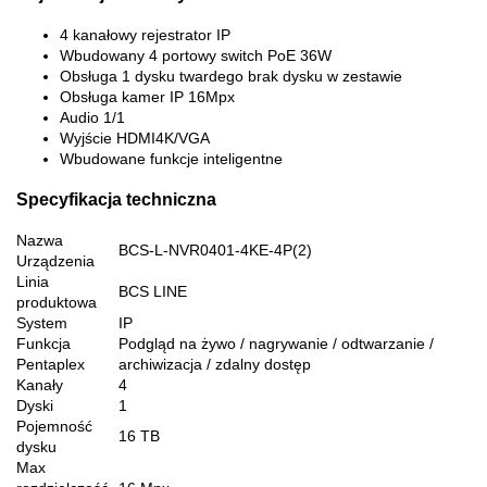
4 kanałowy rejestrator IP
Wbudowany 4 portowy switch PoE 36W
Obsługa 1 dysku twardego brak dysku w zestawie
Obsługa kamer IP 16Mpx
Audio 1/1
Wyjście HDMI4K/VGA
Wbudowane funkcje inteligentne
Specyfikacja techniczna
Nazwa
BCS-L-NVR0401-4KE-4P(2)
Urządzenia
Linia
BCS LINE
produktowa
System
IP
Funkcja
Podgląd na żywo / nagrywanie / odtwarzanie /
Pentaplex
archiwizacja / zdalny dostęp
Kanały
4
Dyski
1
Pojemność
16 TB
dysku
Max