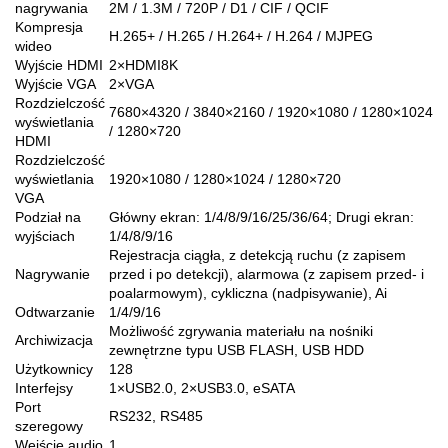
nagrywania
2M / 1.3M / 720P / D1 / CIF / QCIF
Kompresja
H.265+ / H.265 / H.264+ / H.264 / MJPEG
wideo
Wyjście HDMI
2×HDMI8K
Wyjście VGA
2×VGA
Rozdzielczość
7680×4320 / 3840×2160 / 1920×1080 / 1280×1024
wyświetlania
/ 1280×720
HDMI
Rozdzielczość
wyświetlania
1920×1080 / 1280×1024 / 1280×720
VGA
Podział na
Główny ekran: 1/4/8/9/16/25/36/64; Drugi ekran:
wyjściach
1/4/8/9/16
Rejestracja ciągła, z detekcją ruchu (z zapisem
Nagrywanie
przed i po detekcji), alarmowa (z zapisem przed- i
poalarmowym), cykliczna (nadpisywanie), Ai
Odtwarzanie
1/4/9/16
Możliwość zgrywania materiału na nośniki
Archiwizacja
zewnętrzne typu USB FLASH, USB HDD
Użytkownicy
128
Interfejsy
1×USB2.0, 2×USB3.0, eSATA
Port
RS232, RS485
szeregowy
Wejście audio
1