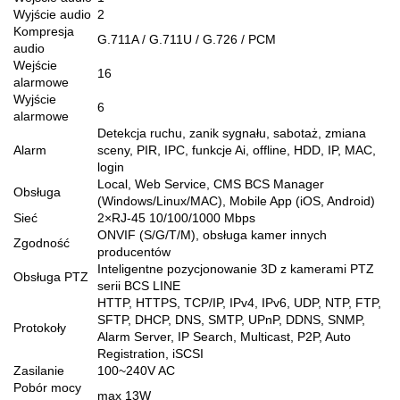
Wyjście audio
2
Kompresja
G.711A / G.711U / G.726 / PCM
audio
Wejście
16
alarmowe
Wyjście
6
alarmowe
Detekcja ruchu, zanik sygnału, sabotaż, zmiana
Alarm
sceny, PIR, IPC, funkcje Ai, offline, HDD, IP, MAC,
login
Local, Web Service, CMS BCS Manager
Obsługa
(Windows/Linux/MAC), Mobile App (iOS, Android)
Sieć
2×RJ-45 10/100/1000 Mbps
ONVIF (S/G/T/M), obsługa kamer innych
Zgodność
producentów
Inteligentne pozycjonowanie 3D z kamerami PTZ
Obsługa PTZ
serii BCS LINE
HTTP, HTTPS, TCP/IP, IPv4, IPv6, UDP, NTP, FTP,
SFTP, DHCP, DNS, SMTP, UPnP, DDNS, SNMP,
Protokoły
Alarm Server, IP Search, Multicast, P2P, Auto
Registration, iSCSI
Zasilanie
100~240V AC
Pobór mocy
max 13W