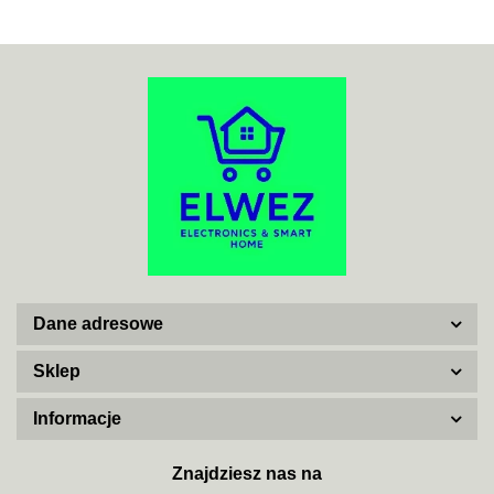
ACO
ADATA
Dane adresowe
AISKO
Sklep
Informacje
AJAX SYSTEMS
Znajdziesz nas na