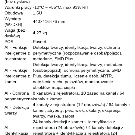
(bez dysków)
Warunki pracy
-10°C ~ +55°C, max 93% RH
Obudowa
1.5U
Wymiary
440×416×76 mm
(W×D×H)
Waga (bez
4.27 kg
dysków)
POS
Posnet
AI - Funkcje
Detekcja twarzy, identyfikacja twarzy, ochrona
inteligentne z
perymetryczna (rozpoznawanie osoba/pojazd),
rejestratora
metadane, SMD Plus
Detekcja twarzy, identyfikacja twarzy, metadane
AI - Funkcje
(osoba/pojazd), ochrona perymetryczna, SMD
inteligentne z
Plus, detekcja tłumu, liczenie osób, ARTR,
kamer
natężenie ruchu pojazdów, monitorowanie
obiektów, mapa ciepła
AI - Ochrona
8 kanałów z rejestratora, 10 zasad na kanał / 64
perymetryczna
kanały z kamer
4 kanały z rejestratora (12 obrazów/s) / 64 kanały z
AI - Detekcja
kamer; atrybuty: płeć, wiek, okulary, ekspresja
twarzy
twarzy, maska, zarost
24 kanały detekcji z kamer + identyfikacja z
AI -
rejestratora (24 obrazów/s) / 4 kanały detekcji z
Identyfikacja
rejestratora + identyfikacja z rejestratora (24