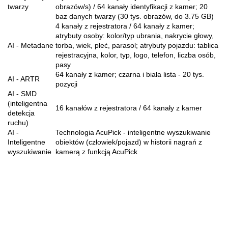
twarzy
obrazów/s) / 64 kanały identyfikacji z kamer; 20
baz danych twarzy (30 tys. obrazów, do 3.75 GB)
4 kanały z rejestratora / 64 kanały z kamer;
atrybuty osoby: kolor/typ ubrania, nakrycie głowy,
AI - Metadane
torba, wiek, płeć, parasol; atrybuty pojazdu: tablica
rejestracyjna, kolor, typ, logo, telefon, liczba osób,
pasy
64 kanały z kamer; czarna i biała lista - 20 tys.
AI - ARTR
pozycji
AI - SMD
(inteligentna
16 kanałów z rejestratora / 64 kanały z kamer
detekcja
ruchu)
AI -
Technologia AcuPick - inteligentne wyszukiwanie
Inteligentne
obiektów (człowiek/pojazd) w historii nagrań z
wyszukiwanie
kamerą z funkcją AcuPick
70MAI