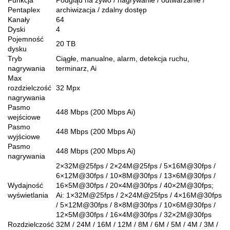
Funkcja
Podgląd na żywo / nagrywanie / odtwarzanie /
Pentaplex
archiwizacja / zdalny dostęp
Kanały
64
Dyski
4
Pojemność
20 TB
dysku
Tryb
Ciągłe, manualne, alarm, detekcja ruchu,
nagrywania
terminarz, Ai
Max
rozdzielczość
32 Mpx
nagrywania
Pasmo
448 Mbps (200 Mbps Ai)
wejściowe
Pasmo
448 Mbps (200 Mbps Ai)
wyjściowe
Pasmo
448 Mbps (200 Mbps Ai)
nagrywania
2×32M@25fps / 2×24M@25fps / 5×16M@30fps /
6×12M@30fps / 10×8M@30fps / 13×6M@30fps /
Wydajność
16×5M@30fps / 20×4M@30fps / 40×2M@30fps;
wyświetlania
Ai: 1×32M@25fps / 2×24M@25fps / 4×16M@30fps
/ 5×12M@30fps / 8×8M@30fps / 10×6M@30fps /
12×5M@30fps / 16×4M@30fps / 32×2M@30fps
Rozdzielczość
32M / 24M / 16M / 12M / 8M / 6M / 5M / 4M / 3M /