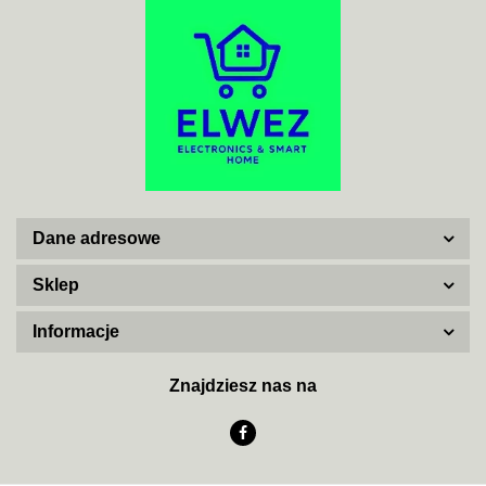
ADATA
Dane adresowe
AISKO
Sklep
Informacje
AJAX SYSTEMS
Znajdziesz nas na