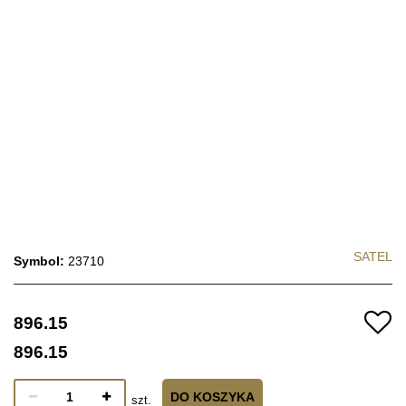
SATEL
Symbol:
23710
896.15
896.15
DO KOSZYKA
szt.