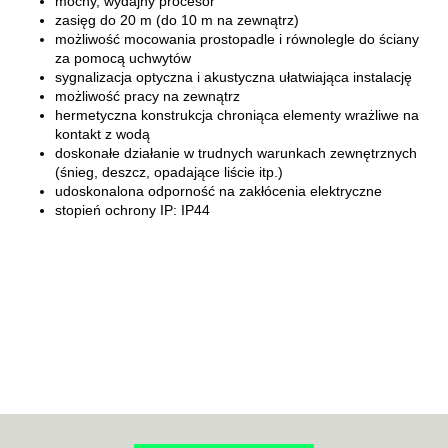
mocny, wydajny procesor
zasięg do 20 m (do 10 m na zewnątrz)
możliwość mocowania prostopadle i równolegle do ściany
za pomocą uchwytów
sygnalizacja optyczna i akustyczna ułatwiająca instalację
możliwość pracy na zewnątrz
hermetyczna konstrukcja chroniąca elementy wrażliwe na
kontakt z wodą
doskonałe działanie w trudnych warunkach zewnętrznych
(śnieg, deszcz, opadające liście itp.)
udoskonalona odporność na zakłócenia elektryczne
stopień ochrony IP: IP44
70MAI
ACO