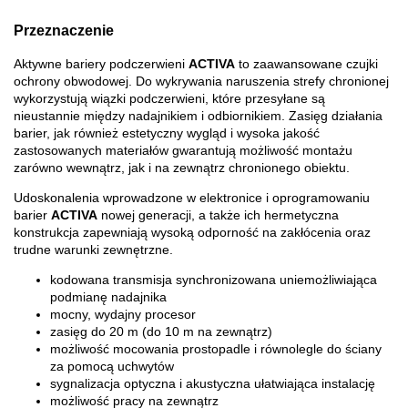
Przeznaczenie
Aktywne bariery podczerwieni
ACTIVA
to zaawansowane czujki
ochrony obwodowej. Do wykrywania naruszenia strefy chronionej
wykorzystują wiązki podczerwieni, które przesyłane są
nieustannie między nadajnikiem i odbiornikiem. Zasięg działania
barier, jak również estetyczny wygląd i wysoka jakość
zastosowanych materiałów gwarantują możliwość montażu
zarówno wewnątrz, jak i na zewnątrz chronionego obiektu.
Udoskonalenia wprowadzone w elektronice i oprogramowaniu
barier
ACTIVA
nowej generacji, a także ich hermetyczna
konstrukcja zapewniają wysoką odporność na zakłócenia oraz
trudne warunki zewnętrzne.
kodowana transmisja synchronizowana uniemożliwiająca
podmianę nadajnika
mocny, wydajny procesor
zasięg do 20 m (do 10 m na zewnątrz)
możliwość mocowania prostopadle i równolegle do ściany
za pomocą uchwytów
sygnalizacja optyczna i akustyczna ułatwiająca instalację
możliwość pracy na zewnątrz