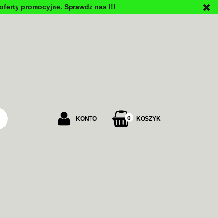
oferty promocyjne. Sprawdź nas !!!
PU
0
KONTO
KOSZYK
Zaloguj się
Załóż konto
Dodaj zgłoszenie
Zgody cookies
ALARMOWE
ZASILANIE