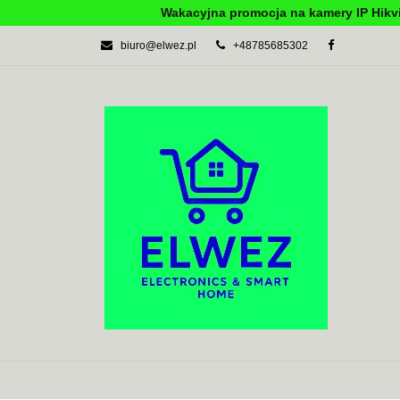
Wakacyjna promocja na kamery IP Hikvi
biuro@elwez.pl
+48785685302
AUTOMATYKA BU
SYSTEMY ALARM
AUTOMATYKA BUDYNKOWA