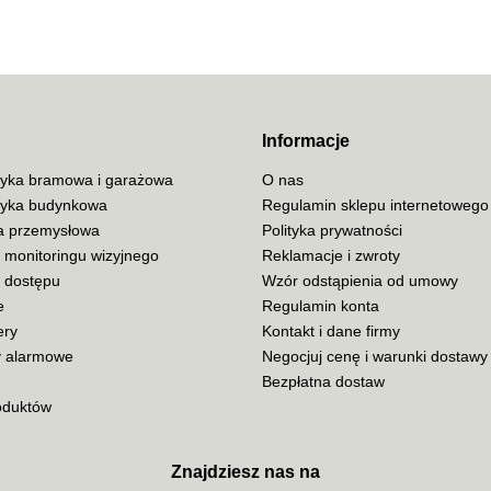
ACO
Informacje
yka bramowa i garażowa
O nas
yka budynkowa
Regulamin sklepu internetowego
ja przemysłowa
Polityka prywatności
ADATA
 monitoringu wizyjnego
Reklamacje i zwroty
a dostępu
Wzór odstąpienia od umowy
e
Regulamin konta
ery
Kontakt i dane firmy
 alarmowe
Negocjuj cenę i warunki dostawy
AISKO
Bezpłatna dostaw
oduktów
Znajdziesz nas na