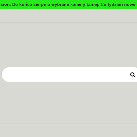
sion. Do końca sierpnia wybrane kamery taniej. Co tydzień nowe 
DYNKOWA
TV PRZEMYSŁOWA
KONTROLA DOSTĘ
OWE
ZASILANIE
TV PRZEMYSŁOWA
KONTROLA DOSTĘPU
SYSTEMY 