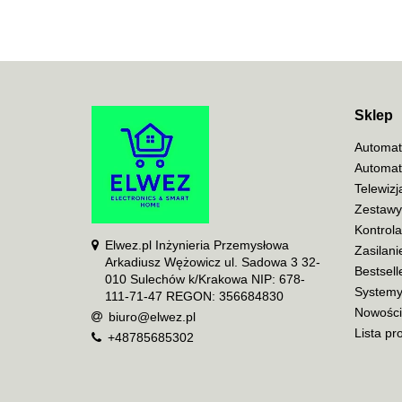
Sklep
Automat
Automat
Telewiz
Zestawy
Kontrol
Elwez.pl Inżynieria Przemysłowa
Zasilani
Arkadiusz Wężowicz ul. Sadowa 3 32-
Bestsell
010 Sulechów k/Krakowa NIP: 678-
Systemy
111-71-47 REGON: 356684830
Nowości
biuro@elwez.pl
Lista pr
+48785685302