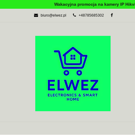
Wakacyjna promocja na kamery IP Hikvi
biuro@elwez.pl
+48785685302
AUTOMATYKA BU
SYSTEMY ALARM
AUTOMATYKA BUDYNKOWA