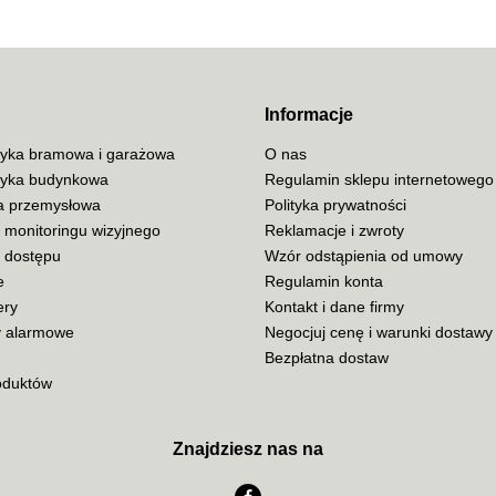
ACO
Informacje
yka bramowa i garażowa
O nas
yka budynkowa
Regulamin sklepu internetowego
ja przemysłowa
Polityka prywatności
ADATA
 monitoringu wizyjnego
Reklamacje i zwroty
a dostępu
Wzór odstąpienia od umowy
e
Regulamin konta
ery
Kontakt i dane firmy
 alarmowe
Negocjuj cenę i warunki dostawy
AISKO
Bezpłatna dostaw
oduktów
Znajdziesz nas na
AJAX SYSTEMS