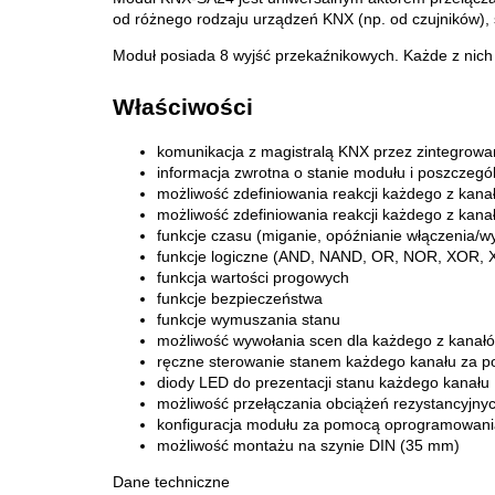
od różnego rodzaju urządzeń KNX (np. od czujników), s
Moduł posiada 8 wyjść przekaźnikowych. Każde z nic
Właściwości
komunikacja z magistralą KNX przez zintegrowa
informacja zwrotna o stanie modułu i poszczeg
możliwość zdefiniowania reakcji każdego z kana
możliwość zdefiniowania reakcji każdego z kana
funkcje czasu (miganie, opóźnianie włączenia/wy
funkcje logiczne (AND, NAND, OR, NOR, XOR,
funkcja wartości progowych
funkcje bezpieczeństwa
funkcje wymuszania stanu
możliwość wywołania scen dla każdego z kanałów
ręczne sterowanie stanem każdego kanału za 
diody LED do prezentacji stanu każdego kanału
możliwość przełączania obciążeń rezystancyjny
konfiguracja modułu za pomocą oprogramowan
możliwość montażu na szynie DIN (35 mm)
Dane techniczne