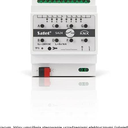
cym, który umożliwia sterowanie urządzeniami elektrycznymi (oświetl