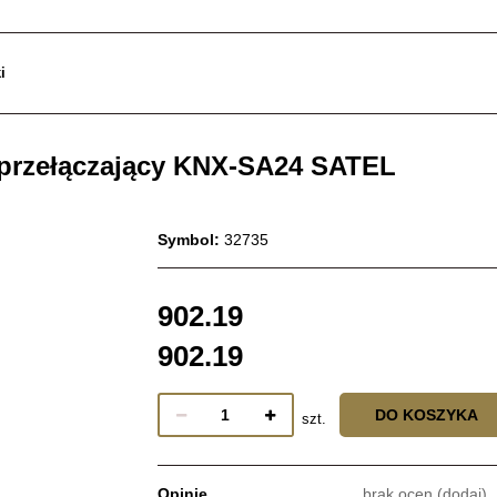
i
przełączający KNX-SA24 SATEL
Symbol:
32735
902.19
902.19
DO KOSZYKA
szt.
Opinie
brak ocen
(dodaj)