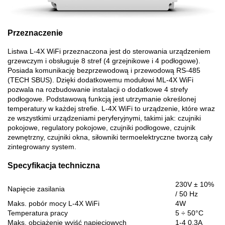
Przeznaczenie
Listwa L-4X WiFi przeznaczona jest do sterowania urządzeniem
grzewczym i obsługuje 8 stref (4 grzejnikowe i 4 podłogowe).
Posiada komunikację bezprzewodową i przewodową RS-485
(TECH SBUS). Dzięki dodatkowemu modułowi ML-4X WiFi
pozwala na rozbudowanie instalacji o dodatkowe 4 strefy
podłogowe. Podstawową funkcją jest utrzymanie określonej
temperatury w każdej strefie. L-4X WiFi to urządzenie, które wraz
ze wszystkimi urządzeniami peryferyjnymi, takimi jak: czujniki
pokojowe, regulatory pokojowe, czujniki podłogowe, czujnik
zewnętrzny, czujniki okna, siłowniki termoelektryczne tworzą cały
zintegrowany system.
Specyfikacja techniczna
230V ± 10%
Napięcie zasilania
/ 50 Hz
Maks. pobór mocy L-4X WiFi
4W
Temperatura pracy
5 ÷ 50°C
Maks. obciążenie wyjść napięciowych
1-4 0,3A