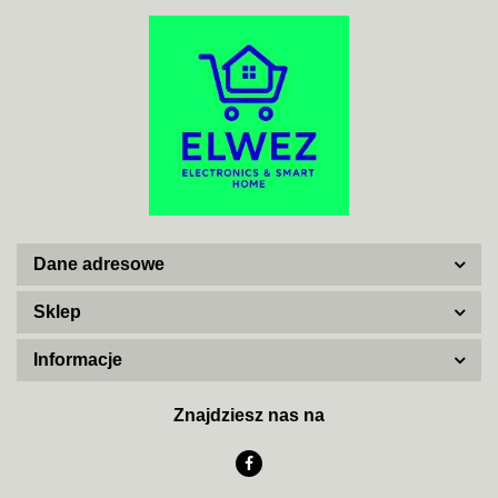
ACO
ADATA
Dane adresowe
AISKO
Sklep
Informacje
AJAX SYSTEMS
Znajdziesz nas na