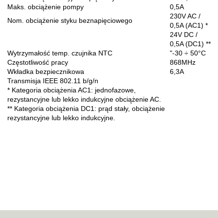
Maks. obciążenie pompy
0,5A
230V AC /
Nom. obciążenie styku beznapięciowego
0,5A (AC1) *
24V DC /
0,5A (DC1) **
Wytrzymałość temp. czujnika NTC
"-30 ÷ 50°C
Częstotliwość pracy
868MHz
Wkładka bezpiecznikowa
6,3A
Transmisja IEEE 802.11 b/g/n
* Kategoria obciążenia AC1: jednofazowe,
rezystancyjne lub lekko indukcyjne obciążenie AC.
** Kategoria obciążenia DC1: prąd stały, obciążenie
rezystancyjne lub lekko indukcyjne.
70MAI