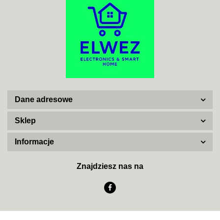
ADATA
Dane adresowe
AISKO
Sklep
Informacje
AJAX SYSTEMS
Znajdziesz nas na