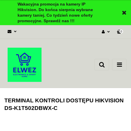
Wakacyjna promocja na kamery IP
Hikvision. Do końca sierpnia wybrane
kamery taniej. Co tydzień nowe oferty
promocyjne. Sprawdź nas !!!
0
Zaloguj się
Załóż konto
Dodaj zgłoszenie
Zgody cookies
TERMINAL KONTROLI DOSTĘPU HIKVISION
DS-K1T502DBWX-C