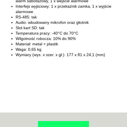
alarm sabotażowy, 1 x wejście alarmowe
Interfejs wyjściowy: 1 x przekaźnik zamka, 1 x wyjście
alarmowe
RS-485: tak
Audio: wbudowany mikrofon oraz głośnik
Slot kart SD: tak
Temperatura pracy: -40°C do 70°C
Wilgotność robocza: 10% do 90%
Materiał: metal + plastik
Waga: 0,65 kg
Wymiary (wys. x szer. x gł.): 177 x 81 x 24,1 (mm)
70MAI
ACO