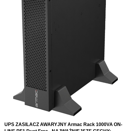
UPS ZASILACZ AWARYJNY Armac Rack 1000VA ON-
LINE PF1 Dust Free - NAJWAŻNIEJSZE CECHY: