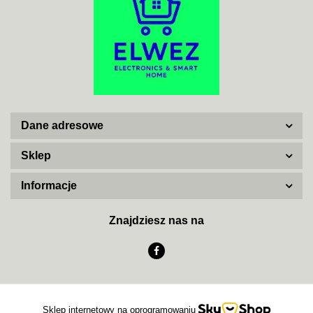
ADATA
Dane adresowe
AISKO
Sklep
Informacje
AJAX SYSTEMS
Znajdziesz nas na
AKUVOX
Sklep internetowy na oprogramowaniu