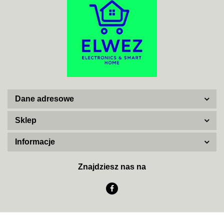
ADATA
Dane adresowe
AISKO
Sklep
Informacje
AJAX SYSTEMS
Znajdziesz nas na