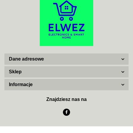
ADATA
Dane adresowe
AISKO
Sklep
Informacje
AJAX SYSTEMS
Znajdziesz nas na