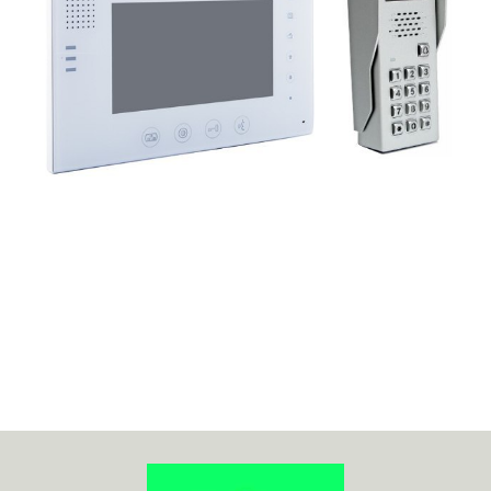
70MAI
ACO