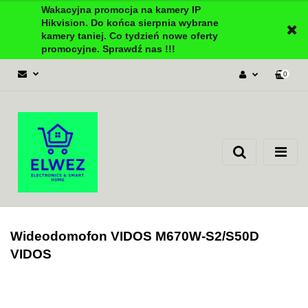
Wakacyjna promocja na kamery IP
Hikvision. Do końca sierpnia wybrane
kamery taniej. Co tydzień nowe oferty
promocyjne. Sprawdź nas !!!
0
Zaloguj się
Załóż konto
Dodaj zgłoszenie
Zgody cookies
Wideodomofon VIDOS M670W-S2/S50D
VIDOS