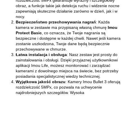
rozdzielczość 5MPx gwarantuje wyraźny i szczegółowy
obraz, a funkcje takie jak detekcja ruchu i widzenie nocne
zapewniają skuteczne działanie zarówno w dzień, jak i w
nocy.
Bezpieczeństwo przechowywania nagrań
: Każda
kamera w zestawie ma przypisaną własną chmurę
Imou
Protect Basic
, co oznacza, że Twoje nagrania są
bezpieczne i dostępne w każdej chwili. Nawet jeśli kamera
zostanie uszkodzona, Twoje dane będą bezpiecznie
przechowywane w chmurze.
Łatwa instalacja i obsługa
: Nasz zestaw jest prosty do
zainstalowania i obsługi. Dzięki przyjaznej użytkownikowi
aplikacji Imou Life, możesz monitorować i zarządzać
kamerami z dowolnego miejsca na świecie, bez potrzeby
posiadania specjalistycznej wiedzy technicznej.
Wyjątkowa jakość obrazu
: Kamery Imou Bullet 3 oferują
rozdzielczość 5MPx, co pozwala na uchwycenie
najdrobniejszych szczegółów. Wysoka
70MAI