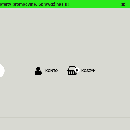
oferty promocyjne. Sprawdź nas !!!
PU
0
KONTO
KOSZYK
Zaloguj się
Załóż konto
Dodaj zgłoszenie
Zgody cookies
ALARMOWE
ZASILANIE