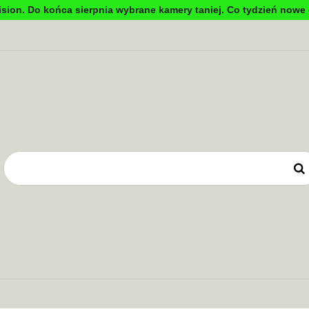
sion. Do końca sierpnia wybrane kamery taniej. Co tydzień nowe 
DYNKOWA
TV PRZEMYSŁOWA
KONTROLA DOSTĘ
OWE
ZASILANIE
TV PRZEMYSŁOWA
KONTROLA DOSTĘPU
SYSTEMY 