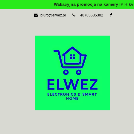
Wakacyjna promocja na kamery IP Hikvi
biuro@elwez.pl
+48785685302
AUTOMATYKA BU
SYSTEMY ALARM
AUTOMATYKA BUDYNKOWA