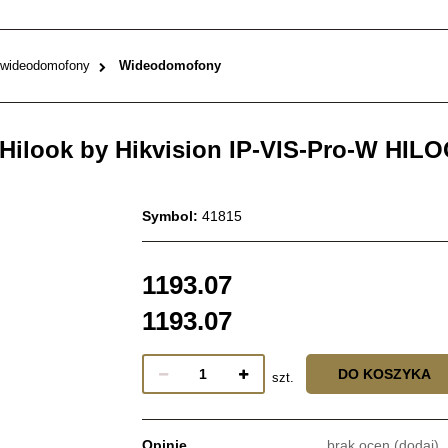
 wideodomofony
Wideodomofony
ilook by Hikvision IP-VIS-Pro-W HIL
Symbol:
41815
1193.07
1193.07
DO KOSZYKA
szt.
Opinie
brak ocen
(dodaj)